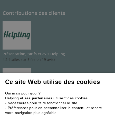
Contributions des clients
Présentation, tarifs et avis Helpling
4,2 étoiles sur 5 (selon 19 avis)
Ce site Web utilise des cookies
Oui mais pour quoi ?
Helpling et
ses partenaires
utilisent des cookies
Présentation, tarifs et avis Wecasa
- Nécessaires pour faire fonctionner le site
2,7 étoiles sur 5 (selon 51 avis)
- Préférences pour en personnaliser le contenu et rendre
votre navigation plus agréable