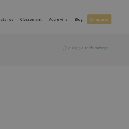
tataires
Classement
Votre ville
Blog
Comparer
>
Blog
>
tarifs ménage