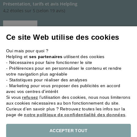
Présentation, tarifs et avis Helpling
4,2 étoiles sur 5 (selon 19 avis)
Ce site Web utilise des cookies
Oui mais pour quoi ?
Helpling et
ses partenaires
utilisent des cookies
Présentation, tarifs et avis Wecasa
- Nécessaires pour faire fonctionner le site
2,7 étoiles sur 5 (selon 51 avis)
- Préférences pour en personnaliser le contenu et rendre
votre navigation plus agréable
- Statistiques pour réaliser des analyses
Aide
- Marketing pour vous proposer des publicités en accord
avec vos centres d'intérêt
Ménage à Paris
Si vous
refusez
l’utilisation des cookies, nous nous limiterons
Ménage à Marseille
aux cookies nécessaires au bon fonctionnement du site.
Curieux d’en savoir plus ? Retrouvez toutes les infos sur la
Ménage à Nantes
page de
notre politique de confidentialité des données
.
Ménage à Lille
Ménage à Bordeaux
ACCEPTER TOUT
Ménage à Toulouse