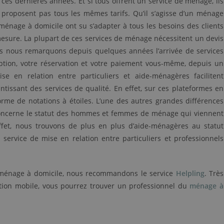
s dernières années. Et si tous offrent un service de ménage, ils
proposent pas tous les mêmes tarifs. Qu’il s’agisse d’un ménage
ménage à domicile ont su s’adapter à tous les besoins des clients
esure. La plupart de ces services de ménage nécessitent un devis
s nous remarquons depuis quelques années l’arrivée de services
ption, votre réservation et votre paiement vous-même, depuis un
 en relation entre particuliers et aide-ménagères facilitent
tissant des services de qualité. En effet, sur ces plateformes en
orme de notations à étoiles. L’une des autres grandes différences
 concerne le statut des hommes et femmes de ménage qui viennent
ffet, nous trouvons de plus en plus d’aide-ménagères au statut
service de mise en relation entre particuliers et professionnels
e ménage à domicile, nous recommandons le service
Helpling
. Très
lication mobile, vous pourrez trouver un professionnel du
ménage à