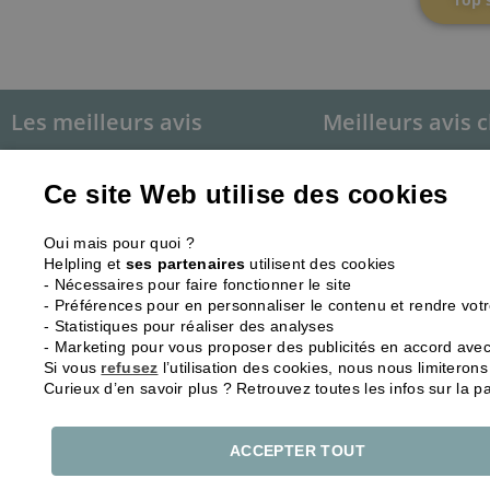
Les meilleurs avis
Meilleurs avis c
Présentation, tarifs et avis
Présentation
Helpling
Helpling
Ce site Web utilise des cookies










Oui mais pour quoi ?
Helpling et
ses partenaires
utilisent des cookies
Présentation, tarifs et avis
Présentation
- Nécessaires pour faire fonctionner le site
Dwého
Ménage à 3
- Préférences pour en personnaliser le contenu et rendre vot
- Statistiques pour réaliser des analyses










- Marketing pour vous proposer des publicités en accord avec 
Si vous
refusez
l’utilisation des cookies, nous nous limitero
Curieux d’en savoir plus ? Retrouvez toutes les infos sur la 
Présentation, tarifs et avis
Présentation
Ménage à 3
Dwého
ACCEPTER TOUT









